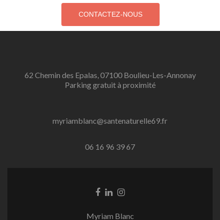
62 Chemin des Epalas, 07100 Boulieu-Les-Annonay
Parking gratuit à proximité
myriamblanc@santenaturelle69.fr
06 16 96 39 67
Lien
Lien
Lien
Facebook
Linkedin
Instagram
Myriam Blanc