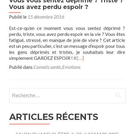
Vous vous sentez déprimé ? Triste ?
Vous avez perdu espoir ?
Publié le
15 décembre 2016
Est-ce-qu’en ce moment vous vous sentez déprimé ?
perdu, triste, vous avez perdu espoir en la vie ? Vous êtes
fatigué, stressé, en manque de joie de vivre ? Cet article
est un peu particulier, c’est un message d’espoir pour tous
les gens déprimés et tristes, je souhaitais leur dire
En
simplement GARDEZ ESPOIR ! Il
[…]
savoir
Publié dans
Conseils santé
,
Emotions
plus
surVous
vous
sentez
Rechercher :
déprimé
?
Triste
?
ARTICLES RÉCENTS
Vous
avez
perdu