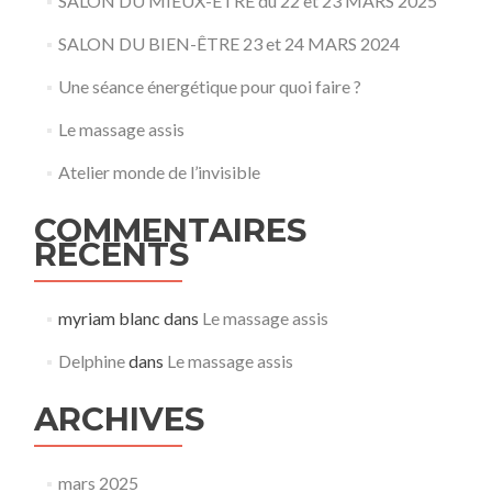
SALON DU MIEUX-ÊTRE du 22 et 23 MARS 2025
espoir
?
SALON DU BIEN-ÊTRE 23 et 24 MARS 2024
Une séance énergétique pour quoi faire ?
Le massage assis
Atelier monde de l’invisible
COMMENTAIRES
RÉCENTS
myriam blanc
dans
Le massage assis
Delphine
dans
Le massage assis
ARCHIVES
mars 2025