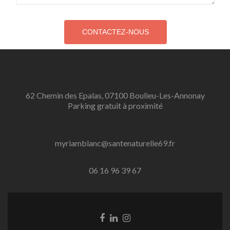
62 Chemin des Epalas, 07100 Boulieu-Les-Annonay
Parking gratuit à proximité
myriamblanc@santenaturelle69.fr
06 16 96 39 67
Lien
Lien
Lien
Facebook
Linkedin
Instagram