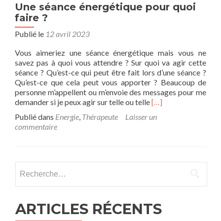
Une séance énergétique pour quoi
faire ?
Publié le
12 avril 2023
Vous aimeriez une séance énergétique mais vous ne
savez pas à quoi vous attendre ? Sur quoi va agir cette
séance ? Qu’est-ce qui peut être fait lors d’une séance ?
Qu’est-ce que cela peut vous apporter ? Beaucoup de
personne m’appellent ou m’envoie des messages pour me
En
demander si je peux agir sur telle ou telle
[…]
savoir
Publié dans
Energie
,
Thérapeute
Laisser un
plus
commentaire
surUne
séance
énergétique
pour
Rechercher :
quoi
faire
?
ARTICLES RÉCENTS