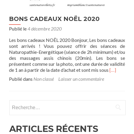
BONS CADEAUX NOËL 2020
Publié le
4 décembre 2020
Les bons cadeaux NOËL 2020 Bonjour, Les bons cadeaux
sont arrivés ! Vous pouvez offrir des séances de
Naturopathie-Energétique (séance de 2h minimum) et/ou
des massages assis chinois (20min). Les bons se
présentent comme sur la photo, ont une durée de validité
En
de 1 an à partir de la date d’achat et sont mis sous
[…]
savoir
Publié dans
Non classé
Laisser un commentaire
plus
surBONS
CADEAUX
NOËL
Rechercher :
2020
ARTICLES RÉCENTS