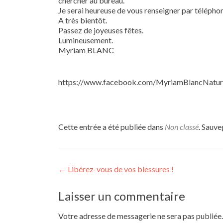
chercher au bureau.
Je serai heureuse de vous renseigner par téléphon
A très bientôt.
Passez de joyeuses fêtes.
Lumineusement.
Myriam BLANC
https://www.facebook.com/MyriamBlancNatu
Cette entrée a été publiée dans
Non classé
. Sauve
Navigation de l’article
←
Libérez-vous de vos blessures !
Laisser un commentaire
Votre adresse de messagerie ne sera pas publiée.