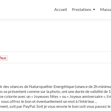
Aller au contenu principal
Accueil
Prestations
Massa
0
frir des séances de Naturopathie-Energétique (séance de 2h minim
s se présentent comme sur la photo, ont une durée de validité de 1
pe colorée avec un « Joyeuses fêtes » ou « Joyeux anniversaire », il 
i vous offrez le bon et éventuellement un mot à l’intérieur…
ment, soit par PayPal. Soit je vous envoie le bon soit vous passez le