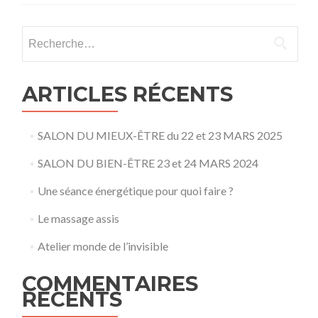
chose
à
Rechercher :
faire
pour
être
en
ARTICLES RÉCENTS
bonne
santé
!
SALON DU MIEUX-ÊTRE du 22 et 23 MARS 2025
SALON DU BIEN-ÊTRE 23 et 24 MARS 2024
Une séance énergétique pour quoi faire ?
Le massage assis
Atelier monde de l’invisible
COMMENTAIRES
RÉCENTS