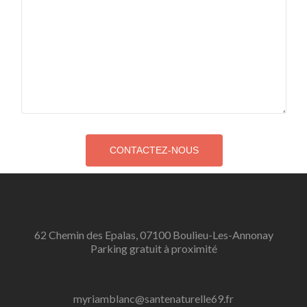
62 Chemin des Epalas, 07100 Boulieu-Les-Annonay
Parking gratuit à proximité
myriamblanc@santenaturelle69.fr