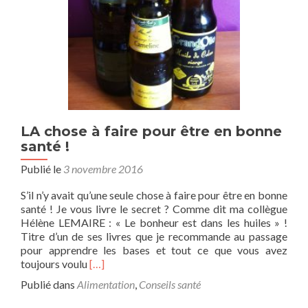
LA chose à faire pour être en bonne
santé !
Publié le
3 novembre 2016
S’il n’y avait qu’une seule chose à faire pour être en bonne
santé ! Je vous livre le secret ? Comme dit ma collègue
Hélène LEMAIRE : « Le bonheur est dans les huiles » !
Titre d’un de ses livres que je recommande au passage
pour apprendre les bases et tout ce que vous avez
En
toujours voulu
[…]
savoir
Publié dans
Alimentation
,
Conseils santé
plus
surLA