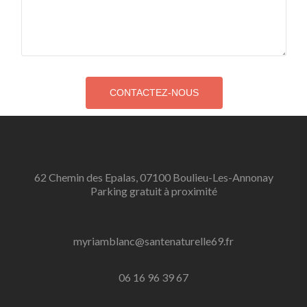
62 Chemin des Epalas, 07100 Boulieu-Les-Annonay
Parking gratuit à proximité
myriamblanc@santenaturelle69.fr
06 16 96 39 67